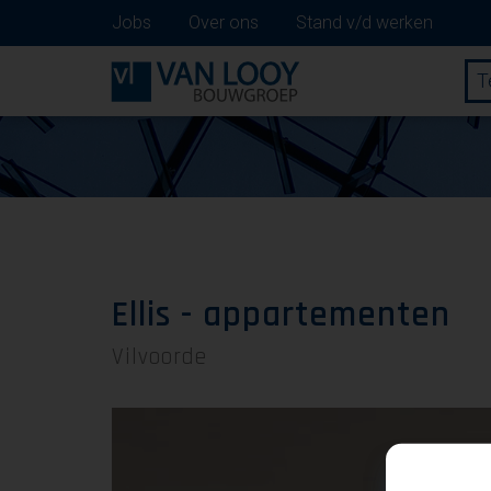
Jobs
Over ons
Stand v/d werken
T
Ellis - appartementen
Vilvoorde