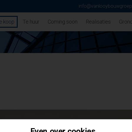
info@vanlooybouwgroe
e koop
Te huur
Coming soon
Realisaties
Gron
Even over cookies...