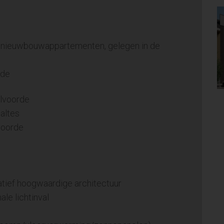
7 nieuwbouwappartementen, gelegen in de
rde
ilvoorde
altes
lvoorde
atief hoogwaardige architectuur
le lichtinval