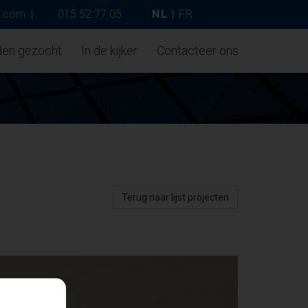
p.com
|
015 52 77 05
NL
|
FR
den gezocht
In de kijker
Contacteer ons
Terug naar lijst projecten