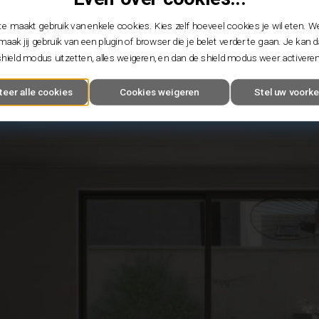
e maakt gebruik van enkele cookies. Kies zelf hoeveel cookies je wil eten. W
maak jij gebruik van een plugin of browser die je belet verder te gaan. Je kan 
shield modus uitzetten, alles weigeren, en dan de shield modus weer activeren
teer alle cookies
Cookies weigeren
Stel uw voorke