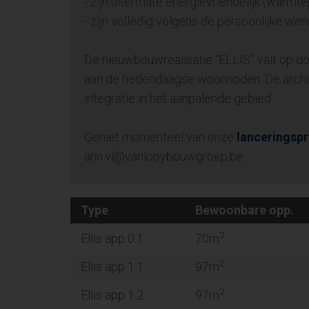
- zijn uitermate energievriendelijk (wa
- zijn volledig volgens de persoonlijke we
De nieuwbouwrealisatie “ELLIS” valt op d
aan de hedendaagse woonnoden. De archit
integratie in het aanpalende gebied.
Geniet momenteel van onze
lanceringspr
ann.vl@vanlooybouwgroep.be.
Type
Bewoonbare opp.
2
Ellis app 0.1
70m
2
Ellis app 1.1
97m
2
Ellis app 1.2
97m