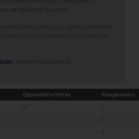
rmtepomp/vloerverwarming/zonnepanelen)
nsen van de klant af te werken
oor een tijdloze vormgeving, die tegemoet komt
ectuur leent zich bovendien tot een perfecte
ijzen
! Vraag je infodossier op
Oppervlakte terras
Slaapkamers
2
m
1
-
2
-
2