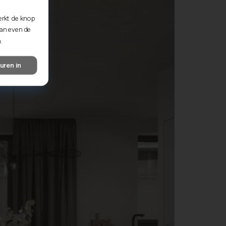
erkt de knop
dan even de
.
uren in