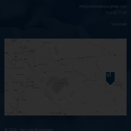
info@vanlooybouwgroep.com
015 52 77 05
Vie privée
© 2026 - Van Looy Bouwgroep