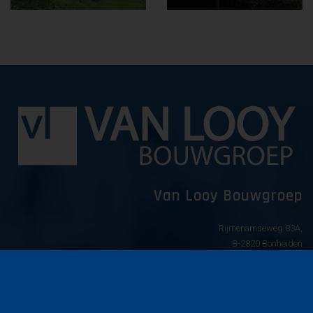
Van Looy Bouwgroep
Rijmenamseweg 83A,
B-2820 Bonheiden
info@vanlooybouwgroep.com
015 52 77 05