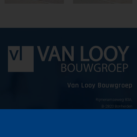
Van Looy Bouwgroep
Rijmenamseweg 83A,
B-2820 Bonheiden
info@vanlooybouwgroep.com
015 52 77 05
Vie privée