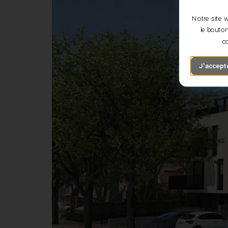
Notre site w
le bouton
co
J'accepte