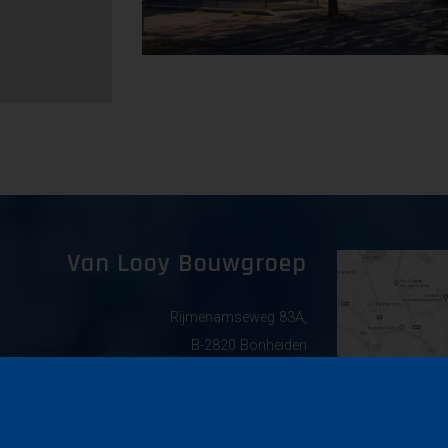
Van Looy Bouwgroep
Rijmenamseweg 83A,
B-2820 Bonheiden
info@vanlooybouwgroep.com
015 52 77 05