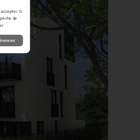
 accepter. Si
empêche de
er.
férences