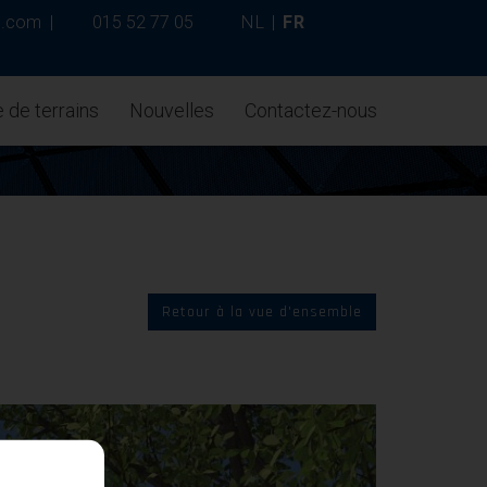
p.com
|
015 52 77 05
NL
|
FR
 de terrains
Nouvelles
Contactez-nous
Retour à la vue d'ensemble