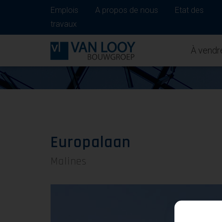
Emplois
A propos de nous
Etat des
travaux
À vendr
Europalaan
Malines