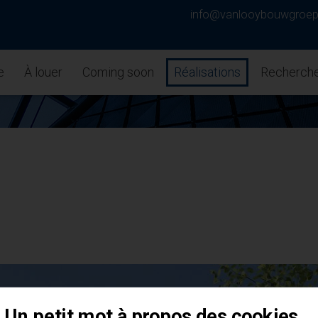
info@vanlooybouwgroe
e
À louer
Coming soon
Réalisations
Recherche
Un petit mot à propos des cookies...