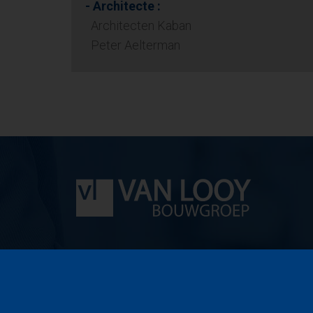
- Architecte :
Architecten Kaban
Peter Aelterman