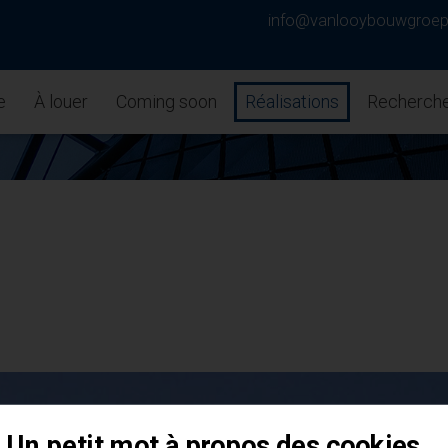
info@vanlooybouwgroe
e
À louer
Coming soon
Réalisations
Recherche
Un petit mot à propos des cookies...