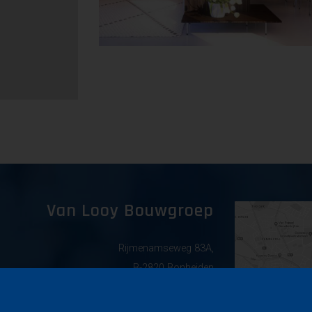
Van Looy Bouwgroep
Rijmenamseweg 83A,
B-2820 Bonheiden
info@vanlooybouwgroep.com