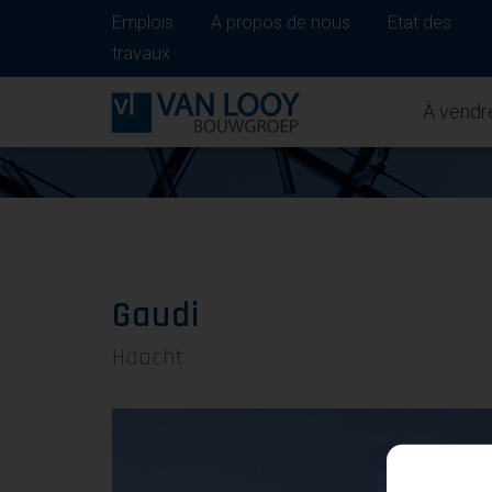
Emplois
A propos de nous
Etat des
travaux
À vendr
Gaudi
Haacht