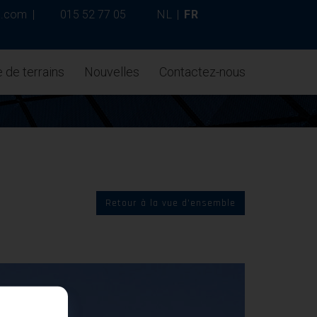
p.com
|
015 52 77 05
NL
|
FR
 de terrains
Nouvelles
Contactez-nous
Retour à la vue d'ensemble