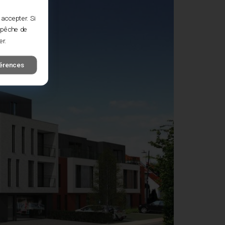
 accepter. Si
empêche de
er.
férences