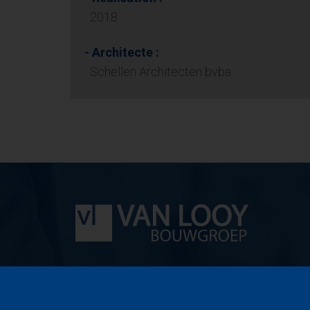
2018
- Architecte :
Schellen Architecten bvba