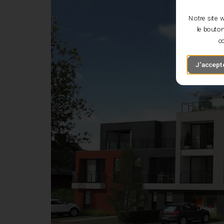
Notre site w
le bouton
co
J'accepte