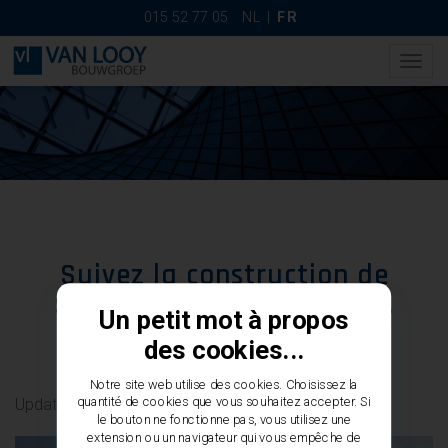
015 52 77 05
NL
|
FR
Togg
navig
Suivez la construction de
Square Garden Drogenbos
Un petit mot à propos
des cookies...
Notre site web utilise des cookies. Choisissez la
quantité de cookies que vous souhaitez accepter. Si
Update Juin 2025
le bouton ne fonctionne pas, vous utilisez une
extension ou un navigateur qui vous empêche de