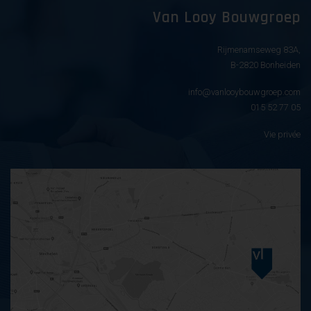
Van Looy Bouwgroep
Rijmenamseweg 83A,
B-2820 Bonheiden
info@vanlooybouwgroep.com
015 52 77 05
Vie privée