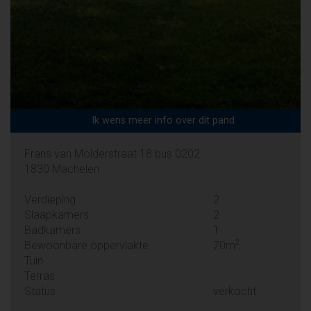
Ik wens meer info over dit pand
Frans van Molderstraat 18 bus 0202
1830 Machelen
Verdieping
2
Slaapkamers
2
Badkamers
1
2
Bewoonbare oppervlakte
70m
Tuin
Terras
Status
verkocht