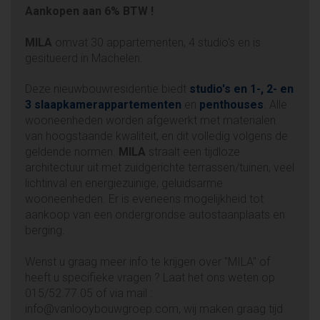
Aankopen aan 6% BTW !
MILA
omvat 30 appartementen, 4 studio's en is
gesitueerd in Machelen.
Deze nieuwbouwresidentie biedt
studio's en 1-, 2- en
3 slaapkamerappartementen
en
penthouses
. Alle
wooneenheden worden afgewerkt met materialen
van hoogstaande kwaliteit, en dit volledig volgens de
geldende normen.
MILA
straalt een tijdloze
architectuur uit met zuidgerichte terrassen/tuinen, veel
lichtinval en energiezuinige, geluidsarme
wooneenheden. Er is eveneens mogelijkheid tot
aankoop van een ondergrondse autostaanplaats en
berging.
Wenst u graag meer info te krijgen over "MILA" of
heeft u specifieke vragen ? Laat het ons weten op
015/52.77.05 of via mail :
info@vanlooybouwgroep.com, wij maken graag tijd