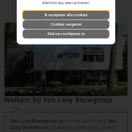
shield modus weer activeren.
Ik accepteer alle cookies
Cookies weigeren
Stel uw voorkeuren in
Welkom bij Van Looy Bouwgroep
Van Looy Bouwgroep nv
en haar zusterbedrijf
Van
Looy Gronden nv
ontwikkelen, financieren, bouwen