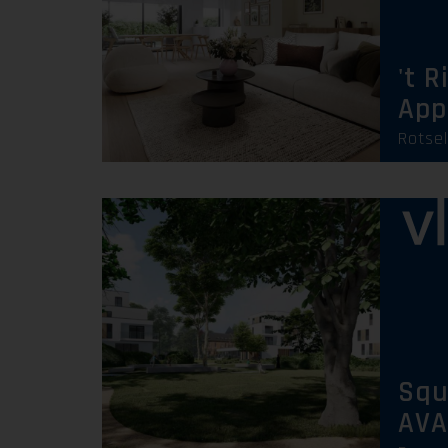
't R
App
Rotse
Squ
AVA