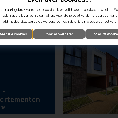
-
e maakt gebruik van enkele cookies. Kies zelf hoeveel cookies je wil eten. W
artementen
maak jij gebruik van een plugin of browser die je belet verder te gaan. Je kan 
shield modus uitzetten, alles weigeren, en dan de shield modus weer activeren
teer alle cookies
Cookies weigeren
Stel uw voorke
 -
artementen
rde