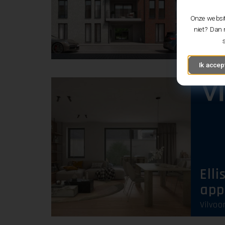
VIE 
Onze websit
app
niet? Dan 
Peulis
Ik accep
Ellis
app
Vilvoo