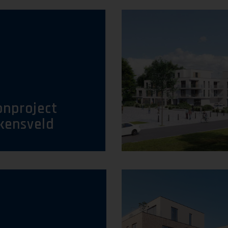
nproject
kensveld