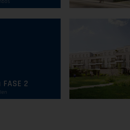
nbos
Uitverkocht
a FASE 2
len