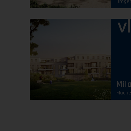
Droge
Mil
Mache