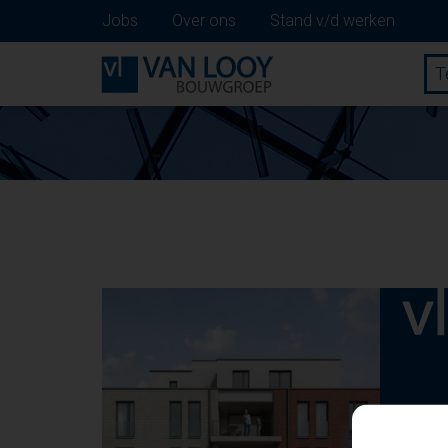
Jobs
Over ons
Stand v/d werken
T