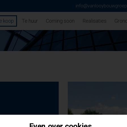
info@vanlooybouwgroe
e koop
Te huur
Coming soon
Realisaties
Gron
Even over cookies...