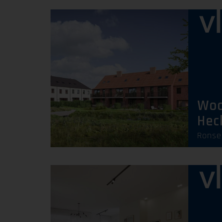
Woo
Hec
Ronse