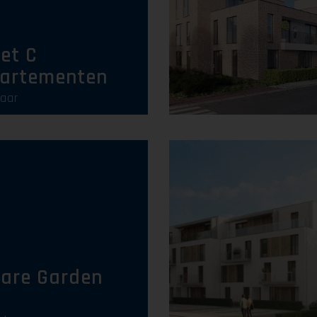
Uitverkocht
iet C
artementen
laar
Uitverkocht
are Garden