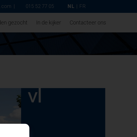
p.com
|
015 52 77 05
NL
|
FR
den gezocht
In de kijker
Contacteer ons