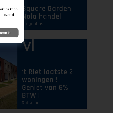
Square Garden
erkt de knop
Nola handel
dan even de
.
Drogenbos
uren in
't Riet laatste 2
woningen !
Geniet van 6%
BTW !
Rotselaar