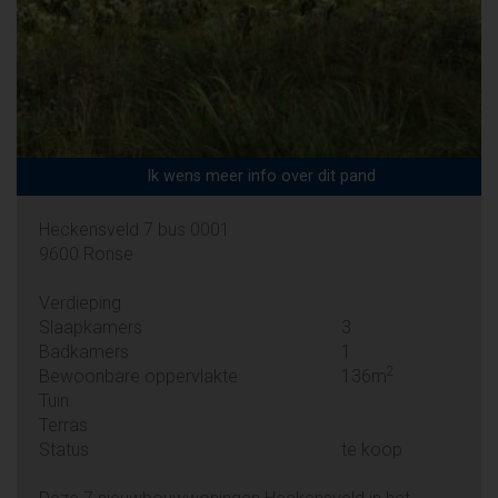
Ik wens meer info over dit pand
Heckensveld 7 bus 0001
9600 Ronse
Verdieping
Slaapkamers
3
Badkamers
1
2
Bewoonbare oppervlakte
136m
Tuin
Terras
Status
te koop