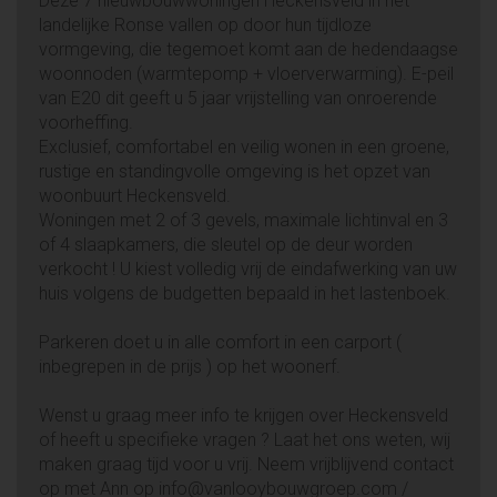
Deze 7 nieuwbouwwoningen Heckensveld in het
landelijke Ronse vallen op door hun tijdloze
vormgeving, die tegemoet komt aan de hedendaagse
woonnoden (warmtepomp + vloerverwarming). E-peil
van E20 dit geeft u 5 jaar vrijstelling van onroerende
voorheffing.
Exclusief, comfortabel en veilig wonen in een groene,
rustige en standingvolle omgeving is het opzet van
woonbuurt Heckensveld.
Woningen met 2 of 3 gevels, maximale lichtinval en 3
of 4 slaapkamers, die sleutel op de deur worden
verkocht ! U kiest volledig vrij de eindafwerking van uw
huis volgens de budgetten bepaald in het lastenboek.
Parkeren doet u in alle comfort in een carport (
inbegrepen in de prijs ) op het woonerf.
Wenst u graag meer info te krijgen over Heckensveld
of heeft u specifieke vragen ? Laat het ons weten, wij
maken graag tijd voor u vrij. Neem vrijblijvend contact
op met Ann op info@vanlooybouwgroep.com /