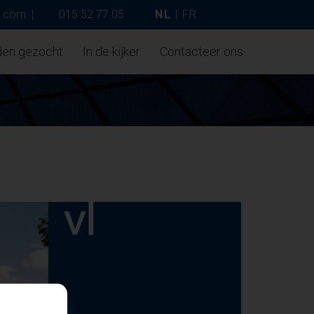
p.com
|
015 52 77 05
NL
|
FR
den gezocht
In de kijker
Contacteer ons