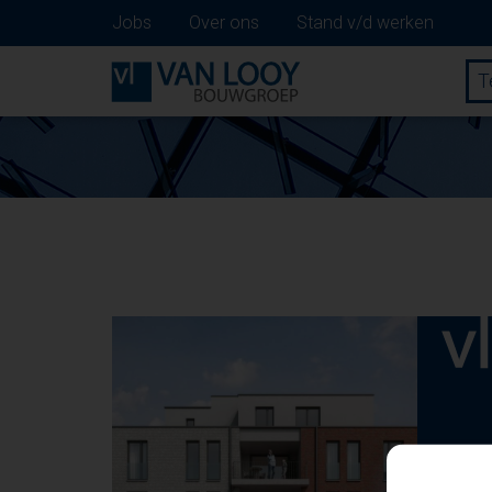
Jobs
Over ons
Stand v/d werken
T