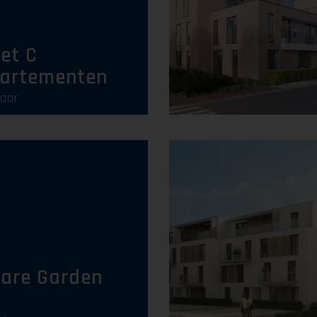
Uitverkocht
iet C
artementen
laar
Uitverkocht
are Garden