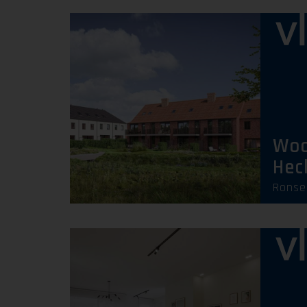
Woo
Hec
Ronse