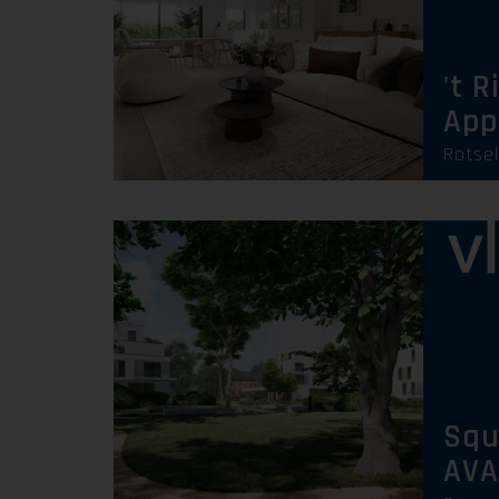
't R
App
Rotse
Squ
AVA