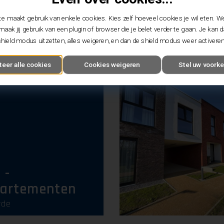
-
e maakt gebruik van enkele cookies. Kies zelf hoeveel cookies je wil eten. W
artementen
maak jij gebruik van een plugin of browser die je belet verder te gaan. Je kan 
shield modus uitzetten, alles weigeren, en dan de shield modus weer activeren
teer alle cookies
Cookies weigeren
Stel uw voorke
 -
artementen
rde