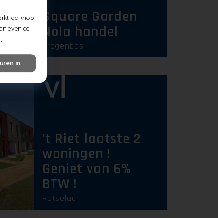
Square Garden
erkt de knop
Nola handel
dan even de
.
Drogenbos
uren in
't Riet laatste 2
woningen !
Geniet van 6%
BTW !
Rotselaar