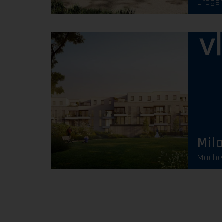
Droge
Mil
Mache