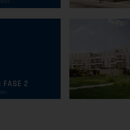
nbos
Uitverkocht
a FASE 2
len