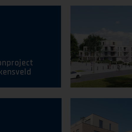
nproject
kensveld