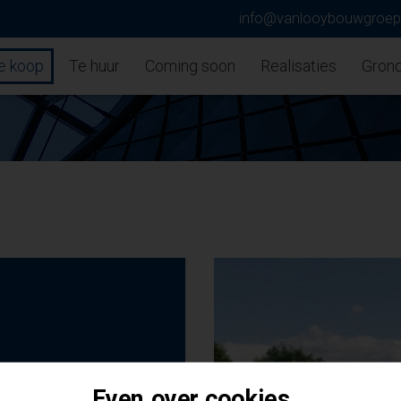
info@vanlooybouwgroe
e koop
Te huur
Coming soon
Realisaties
Gron
Even over cookies...