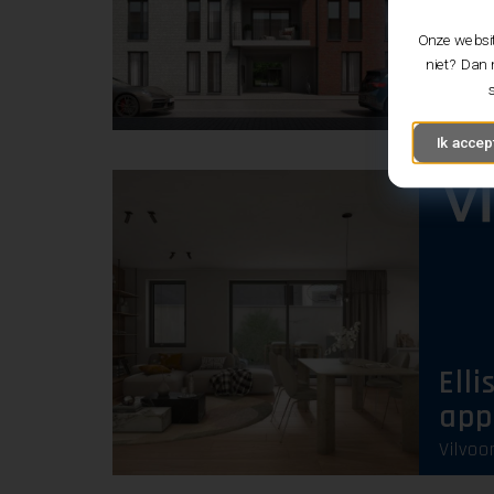
VIE 
Onze websit
app
niet? Dan 
Peulis
Ik accep
Ellis
app
Vilvoo