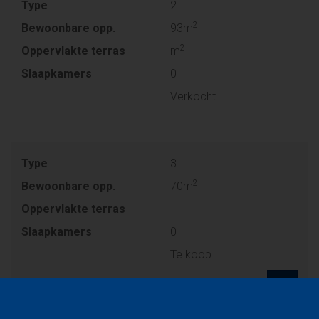
Type
2
2
Bewoonbare opp.
93m
2
Oppervlakte terras
m
Slaapkamers
0
Verkocht
Type
3
2
Bewoonbare opp.
70m
Oppervlakte terras
-
Slaapkamers
0
Te koop