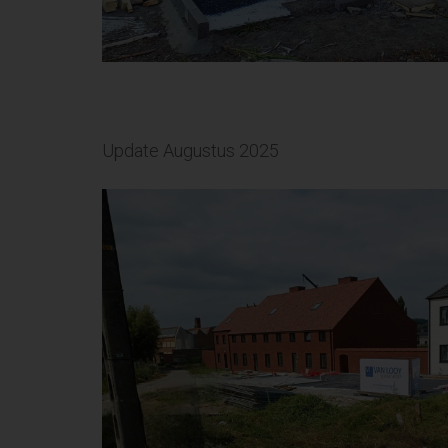
Update Augustus 2025