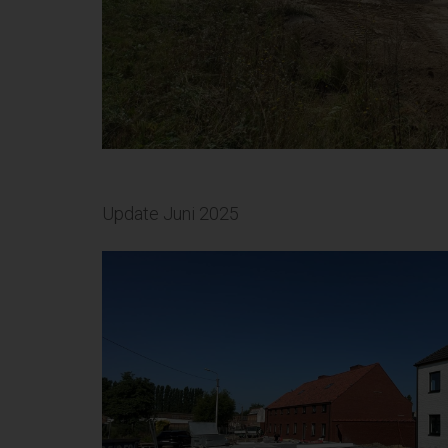
Update Juni 2025